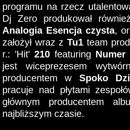
programu
na
rzecz
utalento
Dj
Zero
produkował
równie
Analogia
Esencja
czysta
,
o
założył
wraz
z
Tu1
team
prod
r.: 'Hit'
210
featuring
Numer
jest
wiceprezesem
wytwórn
producentem
w
Spoko
Dzi
pracuje
nad
płytami
zespoł
głównym
producentem
alb
najbliższym
czasie
.