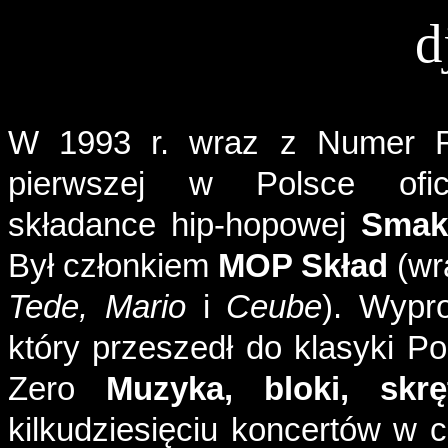
d
W 1993 r.
wraz
z
Numer
pierwszej
w
Polsce
ofi
składance
hip-
hopowej
Smak
Był
członkiem
MOP
Skład
(
wr
Tede
, Mario
i
Ceube
).
Wypr
który
przeszedł
do
klasyki
Po
Zero
Muzyka
,
bloki
,
skrę
kilkudziesięciu
koncertów
w
c