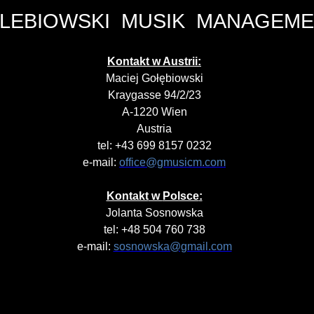
LEBIOWSKI
MUSIK
MANAGEME
Kontakt
w
Austrii
:
Maciej
Gołębiowski
Kraygasse
94/2/23
A-1220 Wien
Austria
tel
: +43 699 8157 0232
e-mail:
office@gmusicm.com
Kontakt
w
Polsce
:
Jolanta Sosnowska
tel
: +48 504 760 738
e-mail:
sosnowska@gmail.com